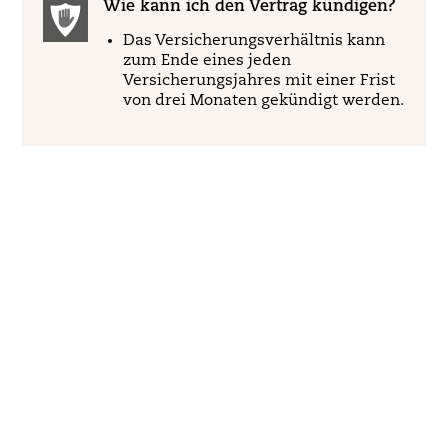
Wie kann ich den Vertrag kündigen?
Das Versicherungsverhältnis kann
zum Ende eines jeden
Versicherungsjahres mit einer Frist
von drei Monaten gekündigt werden.
© DR-WALTER GmbH
, Eisenerzstr. 34, 53819
Neunkirchen-Seelscheid,
T +49 2247 9194 -0,
www.dr-walter.com
,
info@dr-
walter.com