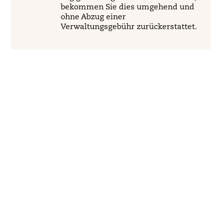
bekommen Sie dies umgehend und
ohne Abzug einer
Verwaltungsgebühr zurückerstattet.
© DR-WALTER GmbH
, Eisenerzstr. 34, 53819
Neunkirchen-Seelscheid,
T +49 2247 9194 -0,
www.dr-walter.com
,
info@dr-
walter.com
Nutzungsbedingungen
|
Datenschutz
|
Impressum
|
Kontakt
|
Erstinformation